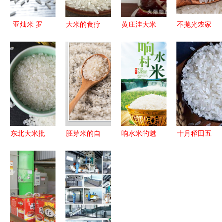
亚灿米 罗
大米的食疗
黄庄洼大米
不抛光农家
定水土孕育
药膳
品质卓越的
新米 10斤
的南方明
田园馈赠
丝苗米，南
珠，一盒品
方长粒香的
味天然稻香
天然之选
东北大米批
胚芽米的自
响水米的魅
十月稻田五
发 19年新
然密码 从
力 从寒冬
常大米
米的长粒香
一粒米看健
到餐桌的自
2019年新
与珍珠米优
康饮食新美
然馈赠
米深度测
势分析
学
评，30日0
点强势登场