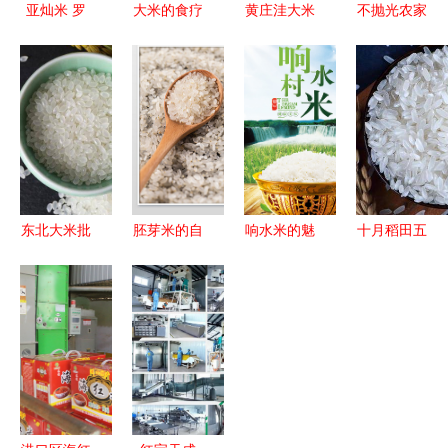
亚灿米 罗
大米的食疗
黄庄洼大米
不抛光农家
定水土孕育
药膳
品质卓越的
新米 10斤
的南方明
田园馈赠
丝苗米，南
珠，一盒品
方长粒香的
味天然稻香
天然之选
东北大米批
胚芽米的自
响水米的魅
十月稻田五
发 19年新
然密码 从
力 从寒冬
常大米
米的长粒香
一粒米看健
到餐桌的自
2019年新
与珍珠米优
康饮食新美
然馈赠
米深度测
势分析
学
评，30日0
点强势登场