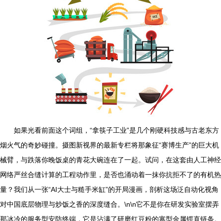
如果光看前面这个词组，“拿筷子工业”是几个刚硬科技感与古老东方
烟火气的奇妙碰撞。摄图新视界的最新专栏将那象征“赛博生产”的巨大机
械臂，与跌落你晚饭桌的青花大碗连在了一起。试问，在这套由人工神经
网络严丝合缝计算的工程动作里，是否也涌动着一抹你抗拒不了的有机热
量？我们从一张“AI大士与糙手米缸”的开局漫画，剖析这场泛自动化视角
对中国底层物理与炒饭之香的深度缝合。\n\n它不是你在研发实验室摆弄
那冰冷的服务型安防终端，它是沾满了研磨红豆粉的寒型金属锷直链条。