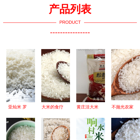
产品列表
PRODUCT
----------------
亚灿米 罗
大米的食疗
黄庄洼大米
不抛光农家
定水土孕育
药膳
品质卓越的
新米 10斤
的南方明
田园馈赠
丝苗米，南
珠，一盒品
方长粒香的