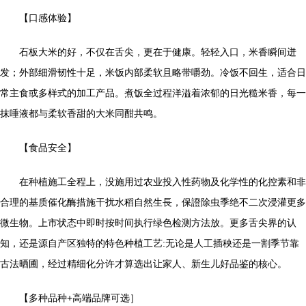
【口感体验】
石板大米的好，不仅在舌尖，更在于健康。轻轻入口，米香瞬间迸
发；外部细滑韧性十足，米饭内部柔软且略带嚼劲。冷饭不回生，适合日
常主食或多样式的加工产品。煮饭全过程洋溢着浓郁的日光糙米香，每一
抹唾液都与柔软香甜的大米同酣共鸣。
【食品安全】
在种植施工全程上，没施用过农业投入性药物及化学性的化控素和非
合理的基质催化酶措施干扰水稻自然生長，保證除虫季绝不二次浸灌更多
微生物。上市状态中即时按时间执行绿色检测方法放。更多舌尖界的认
知，还是源自产区独特的特色种植工艺:无论是人工插秧还是一割季节靠
古法晒圃，经过精细化分许才算选出让家人、新生儿好品鉴的核心。
【多种品种+高端品牌可选］