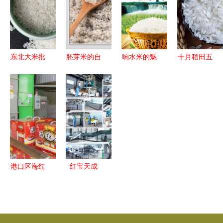
味天然稻香
天然之选
东北大米批
胚芽米的自
响水米的魅
十月稻田五
发 19年新
然密码 从
力 从寒冬
常大米
米的长粒香
一粒米看健
到餐桌的自
2019年新
与珍珠米优
康饮食新美
然馈赠
米深度测
势分析
学
评，30日0
点强势登场
港口区海红
红宝天成
米 稻浪飘
宁夏枸杞与
香，颗颗稻
玉米的强肝
米满仓财源
益肾配方